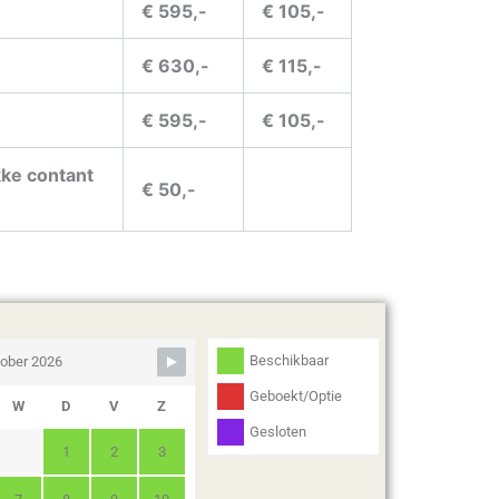
€ 595,-
€ 105,-
€ 630,-
€ 115,-
€ 595,-
€ 105,-
ke contant
€ 50,-
Beschikbaar
ober 2026
Geboekt/Optie
W
D
V
Z
Gesloten
1
2
3