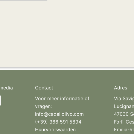
 media
Contact
Adres
Voor meer informatie of
Via Savi
vragen:
Lucigna
info@cadellolivo.com
47030 So
(+39) 366 591 5894
Forlì-Ce
Huurvoorwaarden
Emilia-R