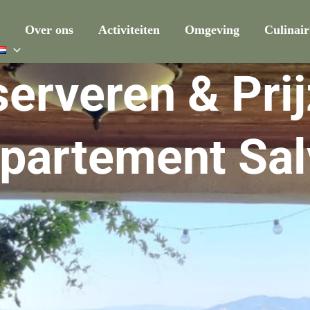
Over ons
Activiteiten
Omgeving
Culinair
erveren & Pri
partement Sal