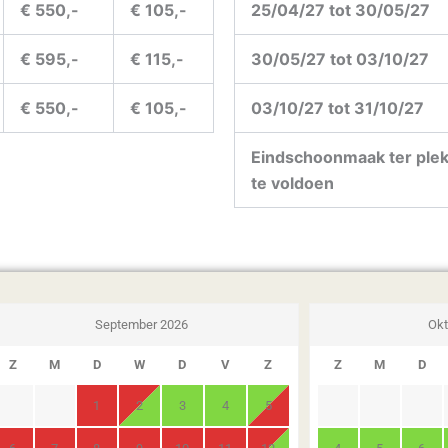
€ 550,-
€ 105,-
25/04/27 tot 30/05/27
€ 595,-
€ 115,-
30/05/27 tot 03/10/27
€ 550,-
€ 105,-
03/10/27 tot 31/10/27
Eindschoonmaak ter plek
te voldoen
September 2026
Okt
Z
M
D
W
D
V
Z
Z
M
D
1
2
3
4
5