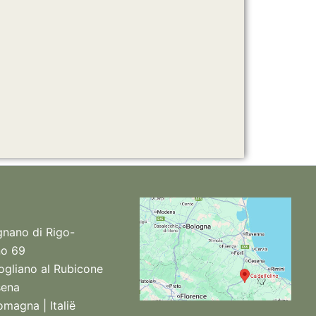
gnano di Rigo-
no 69
gliano al Rubicone
sena
omagna | Italië