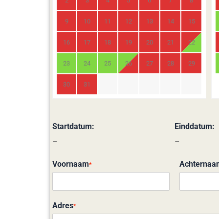
2
3
4
5
6
7
8
9
10
11
12
13
14
15
16
17
18
19
20
21
22
23
24
25
26
27
28
29
30
31
Startdatum:
Einddatum:
–
–
Voornaam
Achternaa
*
Adres
*